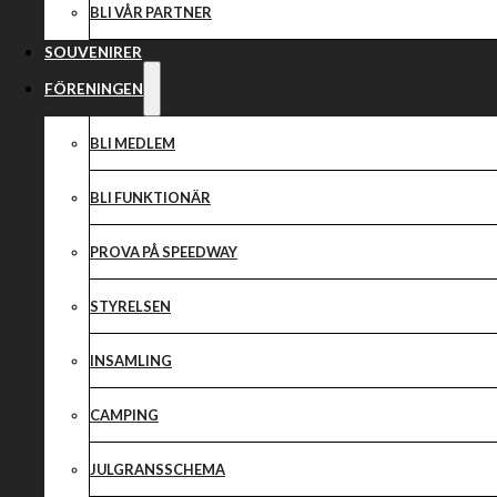
BLI VÅR PARTNER
SOUVENIRER
FÖRENINGEN
BLI MEDLEM
BLI FUNKTIONÄR
PROVA PÅ SPEEDWAY
STYRELSEN
INSAMLING
CAMPING
Roll:
VICE
ORDFÖRANDE
JULGRANSSCHEMA
/