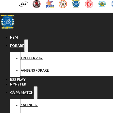
Hoppa till huvudinnehåll
Hoppa till sidfot
HEM
FÖRARE
TRUPPER 2026
Magnus Jorheden
FANSENS FÖRARE
ESS PLAY
NYHETER
GÅ PÅ MATCH
KALENDER