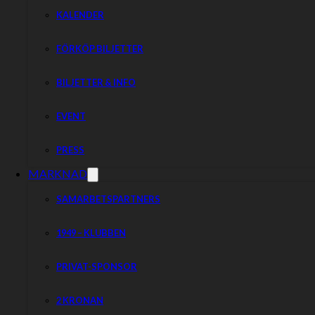
KALENDER
FÖRKÖP BILJETTER
BILJETTER & INFO
EVENT
PRESS
MARKNAD
SAMARBETSPARTNERS
1949 – KLUBBEN
PRIVAT-SPONSOR
Piraterna Speedway
2 KRONAN
Hitta rätt