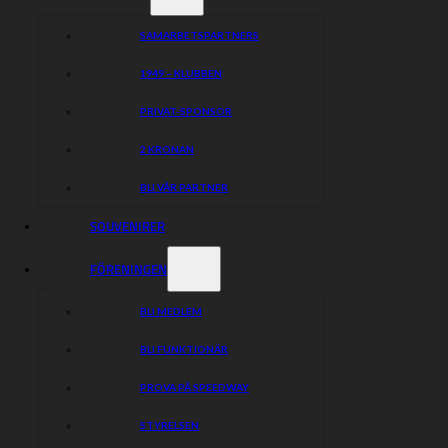
under sina ljusa stunder håller riktigt hög
klass.
SAMARBETSPARTNERS
1949 – KLUBBEN
Klubbar 2026
PRIVAT-SPONSOR
Piraterna (Sverige)
2 KRONAN
Kolejarz Opole (Polen)
BLI VÅR PARTNER
Zlatá Prilba Pardubice (Tjeckien)
SOUVENIRER
FÖRENINGEN
Snabbfakta
BLI MEDLEM
BLI FUNKTIONÄR
Ålder: 32
Tjeckien
Nationalitet:
PROVA PÅ SPEEDWAY
Snitt: 1.579
STYRELSEN