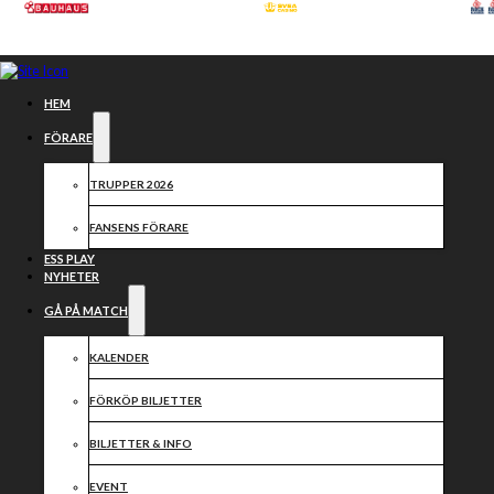
Hoppa till huvudinnehåll
Hoppa till sidfot
HEM
FÖRARE
TRUPPER 2026
FANSENS FÖRARE
ESS PLAY
Václav Milík
NYHETER
GÅ PÅ MATCH
KALENDER
FÖRKÖP BILJETTER
BILJETTER & INFO
EVENT