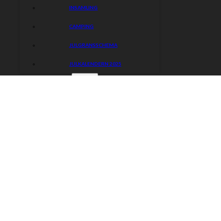
INSAMLING
CAMPING
JULGRANSSCHEMA
JULKALENDERN 2025
KONTAKT
Piraterna
KONTAKT
Speedway
PRESS
Hitta rätt
Hitta rätt
Kalender
Bli medlem
Biljetter
Gå på match
Föreningen
Kontakta oss
Truppen
Prova på speedway
Partners
Kontakt
Sociala medier
0141-20 99 90
Instagram