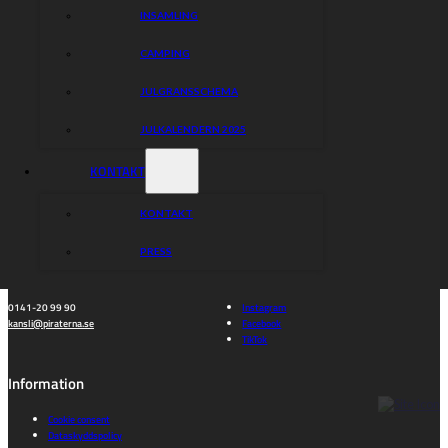
INSAMLING
Piraterna
CAMPING
Speedway
JULGRANSSCHEMA
Hitta rätt
Hitta rätt
JULKALENDERN 2025
Kalender
Bli medlem
KONTAKT
Biljetter
Gå på match
Föreningen
Kontakta oss
Truppen
Prova på speedway
KONTAKT
Partners
PRESS
Kontakt
Sociala medier
0141-20 99 90
Instagram
kansli@piraterna.se
Facebook
TikTok
Information
Cookie consent
Dataskyddspolicy