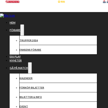
Hoppa till huvudinnehåll
Hoppa till sidfot
HEM
FÖRARE
TRUPPER 2026
FANSENS FÖRARE
ESS PLAY
NYHETER
GÅ PÅ MATCH
KALENDER
FÖRKÖP BILJETTER
Jonas Seifert
BILJETTER & INFO
EVENT