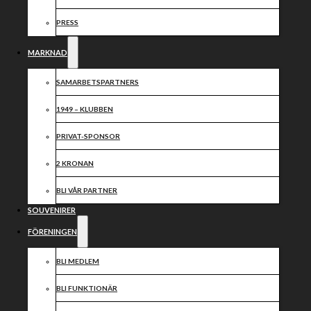
Falk
PRESS
MARKNAD
SAMARBETSPARTNERS
Nygammal pirat ombord! Välkommen Jonas Seifert-
1949 – KLUBBEN
Salk som skadeersättare för Oskar Fajfer !!
PRIVAT-SPONSOR
2 KRONAN
Dela nyheten:
BLI VÅR PARTNER
SOUVENIRER
FÖRENINGEN
BLI MEDLEM
BLI FUNKTIONÄR