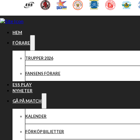
Hoppa till huvudinnehåll
Hoppa till sidfot
HEM
FÖRARE
TRUPPER 2026
FANSENS FÖRARE
ESS PLAY
NYHETER
GÅ PÅ MATCH
KALENDER
Kick-off 2026
FÖRKÖP BILJETTER