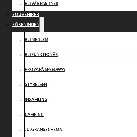
Som samarbetspartner 2026 presenteras stolt
BLI VÅR PARTNER
SOUVENIRER
ASKLING BIL
FÖRENINGEN
0141-203580
BLI MEDLEM
Mineralvägen 17 , 591 53 Motala
BLI FUNKTIONÄR
Hemsida
PROVA PÅ SPEEDWAY
Facebook
Instagram
STYRELSEN
INSAMLING
Dela nyheten:
CAMPING
JULGRANSSCHEMA