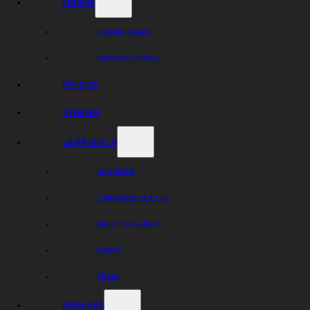
FÖRARE
TRUPPER 2026
FANSENS FÖRARE
ESS PLAY
NYHETER
GÅ PÅ MATCH
KALENDER
FÖRKÖP BILJETTER
BILJETTER & INFO
Som samarbetspartner 2026 presenteras stolt
EVENT
OPTIMERA
PRESS
0141-65 55 00
Drakvägen 8, Motala
MARKNAD