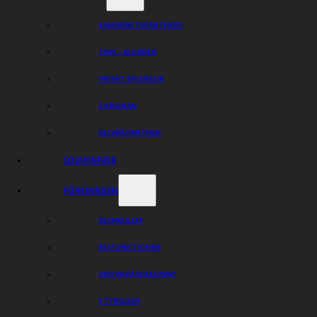
Hemsida
SAMARBETSPARTNERS
Facebook
Instagram
1949 – KLUBBEN
PRIVAT-SPONSOR
Dela nyheten:
2 KRONAN
BLI VÅR PARTNER
SOUVENIRER
FÖRENINGEN
BLI MEDLEM
BLI FUNKTIONÄR
PROVA PÅ SPEEDWAY
STYRELSEN