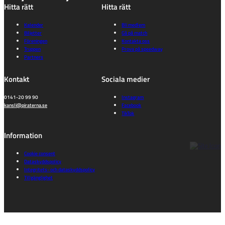
Hitta rätt
Hitta rätt
Kalender
Bli medlem
Biljetter
Gå på match
Föreningen
Kontakta oss
Truppen
Prova på speedway
Partners
Kontakt
Sociala medier
0141-20 99 90
Instagram
kansli@piraterna.se
Facebook
TikTok
Information
Cookie consent
Dataskyddspolicy
Integritets- och dataskyddspolicy
Tillgänglighet