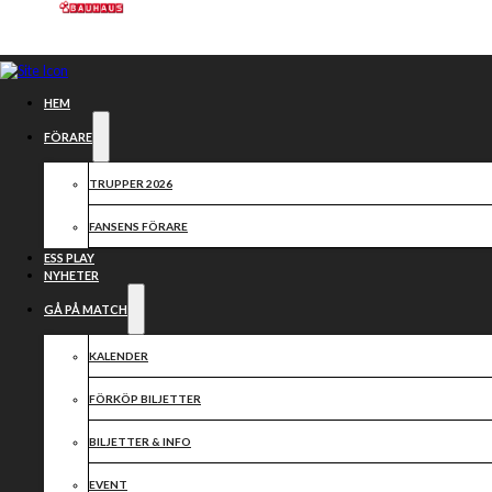
Hoppa till huvudinnehåll
Hoppa till sidfot
HEM
FÖRARE
TRUPPER 2026
FANSENS FÖRARE
ESS PLAY
NYHETER
GÅ PÅ MATCH
KALENDER
SAMARBETSPARTN
FÖRKÖP BILJETTER
2026
BILJETTER & INFO
EVENT