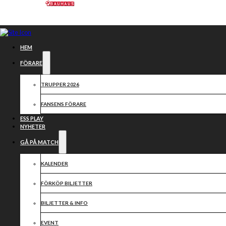
Hoppa till huvudinnehåll
Hoppa till sidfot
HEM
FÖRARE
TRUPPER 2026
FANSENS FÖRARE
ESS PLAY
NYHETER
GÅ PÅ MATCH
KALENDER
SAMARBETSPARTN
FÖRKÖP BILJETTER
2026
BILJETTER & INFO
EVENT