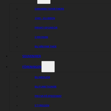
Idrottsvägen 5, Skänninge
SAMARBETSPARTNERS
Hemsida
1949 – KLUBBEN
Dela nyheten:
PRIVAT-SPONSOR
2 KRONAN
BLI VÅR PARTNER
SOUVENIRER
FÖRENINGEN
BLI MEDLEM
BLI FUNKTIONÄR
PROVA PÅ SPEEDWAY
STYRELSEN