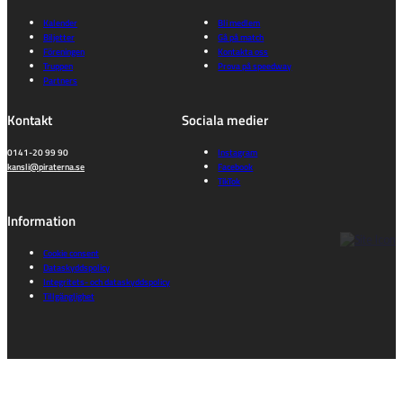
Kalender
Bli medlem
Biljetter
Gå på match
Föreningen
Kontakta oss
Truppen
Prova på speedway
Partners
Kontakt
Sociala medier
0141-20 99 90
Instagram
kansli@piraterna.se
Facebook
TikTok
Information
Cookie consent
Dataskyddspolicy
Integritets- och dataskyddspolicy
Tillgänglighet