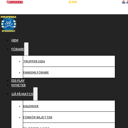
Hoppa till huvudinnehåll
Hoppa till sidfot
HEM
FÖRARE
TRUPPER 2026
FANSENS FÖRARE
ESS PLAY
NYHETER
GÅ PÅ MATCH
LUCKA NR 14
KALENDER
FÖRKÖP BILJETTER