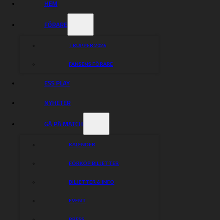
HEM
FÖRARE
LUCKA NR 14
TRUPPER 2026
Dagsvinst nr: 1817
FANSENS FÖRARE
Extravinst nr: 601
ESS PLAY
Lucka nr 14 presenteras av:
NYHETER
EKERÅ AB
Utför byggarbeten i Östergötland med omnejd!
GÅ PÅ MATCH
INSTAGRAM
KALENDER
070-265 92 64
FÖRKÖP BILJETTER
FACEBOOK
BILJETTER & INFO
EVENT
Vill du se tidigare dragna nummer eller få information
PRESS