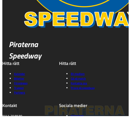
Piraterna
Speedway
Hitta rätt
Hitta rätt
Kalender
Bli medlem
Biljetter
Gå på match
Föreningen
Kontakta oss
Truppen
Prova på speedway
Partners
Kontakt
Sociala medier
0141-20 99 90
Instagram
kansli@piraterna.se
Facebook
TikTok