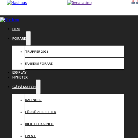
Hoppa till huvudinnehåll
Hoppa till sidfot
HEM
FÖRARE
TRUPPER 2026
FANSENS FÖRARE
ESS PLAY
NYHETER
GÅ PÅ MATCH
KALENDER
LUCKA NR 13
FÖRKÖP BILJETTER
BILJETTER & INFO
EVENT