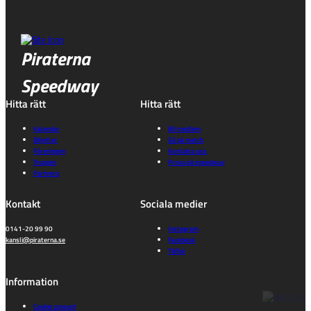
Piraterna
Speedway
Hitta rätt
Hitta rätt
Kalender
Bli medlem
Biljetter
Gå på match
Föreningen
Kontakta oss
Truppen
Prova på speedway
Partners
Kontakt
Sociala medier
0141-20 99 90
Instagram
kansli@piraterna.se
Facebook
TikTok
Information
Cookie consent