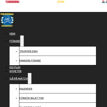
Hoppa till huvudinnehåll
Hoppa till sidfot
HEM
FÖRARE
TRUPPER 2026
FANSENS FÖRARE
ESS PLAY
NYHETER
GÅ PÅ MATCH
LUCKA NR 12
KALENDER
FÖRKÖP BILJETTER