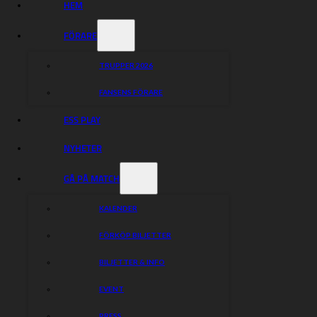
HEM
FÖRARE
LUCKA NR 12
TRUPPER 2026
Dagsvinst nr: 1645
FANSENS FÖRARE
Extravinst nr: 592
ESS PLAY
Lucka nr 12 presenteras av:
NYHETER
AXET LÅS & LARM
Vi kan allt om lås och nycklar!
GÅ PÅ MATCH
HEMSIDA
KALENDER
0142-164 45
FÖRKÖP BILJETTER
FACEBOOK
BILJETTER & INFO
EVENT
Vill du se tidigare dragna nummer eller få information
om hur du ska göra?
PRESS