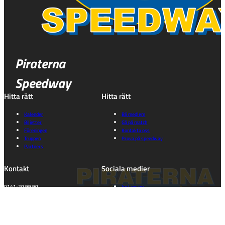
Piraterna
Speedway
Hitta rätt
Hitta rätt
Kalender
Bli medlem
Biljetter
Gå på match
Föreningen
Kontakta oss
Truppen
Prova på speedway
Partners
Kontakt
Sociala medier
0141-20 99 90
Instagram
kansli@piraterna.se
Facebook
TikTok
Information