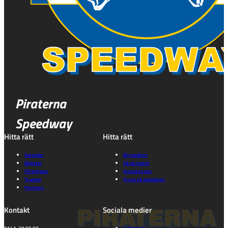
Piraterna
Speedway
Hitta rätt
Hitta rätt
Kalender
Bli medlem
Biljetter
Gå på match
Föreningen
Kontakta oss
Truppen
Prova på speedway
Partners
Kontakt
Sociala medier
0141-20 99 90
Instagram