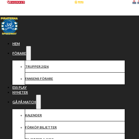
Hoppa till huvudinnehåll
Hoppa till sidfot
HEM
FÖRARE
TRUPPER 2026
FANSENS FÖRARE
ESS PLAY
NYHETER
GÅ PÅ MATCH
LUCKA NR 8
KALENDER
FÖRKÖP BILJETTER