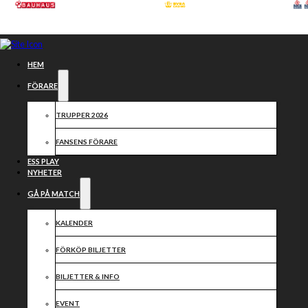
Hoppa till huvudinnehåll
Hoppa till sidfot
HEM
FÖRARE
TRUPPER 2026
FANSENS FÖRARE
ESS PLAY
NYHETER
GÅ PÅ MATCH
KALENDER
LUCKA NR 3
FÖRKÖP BILJETTER
BILJETTER & INFO
EVENT