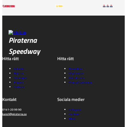
Piraterna
Speedway
Hitta rätt
Hitta rätt
Kalender
Bli medlem
Biljetter
Gå på match
Föreningen
Kontakta oss
Truppen
Prova på speedway
Partners
Kontakt
Sociala medier
0141-20 99 90
Instagram
kansli@piraterna.se
Facebook
TikTok