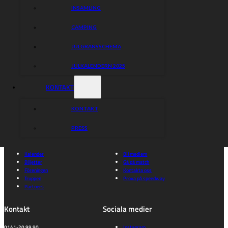
INSAMLING
CAMPING
JULGRANSSCHEMA
JULKALENDERN 2025
KONTAKT
Piraterna
KONTAKT
Speedway
PRESS
Hitta rätt
Hitta rätt
Kalender
Bli medlem
Biljetter
Gå på match
Föreningen
Kontakta oss
Truppen
Prova på speedway
Partners
Kontakt
Sociala medier
0141-20 99 90
Instagram