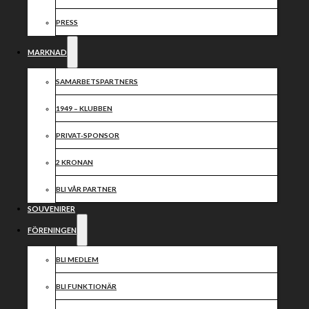
inför vintern
PRESS
MARKNAD
SAMARBETSPARTNERS
Nu har vi tvättat, torkat, vikt o lagt in kuddarna för
1949 – KLUBBEN
vinterförvaring!
Så nu kan kylan och snön komma!
PRIVAT-SPONSOR
2 KRONAN
O för dig som fryser så har vi ju riktigt fina mössor o
halsdukar att köpa!
BLI VÅR PARTNER
Kolla in de ibland souvenirerna på vår hemsida!
SOUVENIRER
SOUVENIRER – Piraterna Speedway
FÖRENINGEN
BLI MEDLEM
Dela nyheten:
BLI FUNKTIONÄR