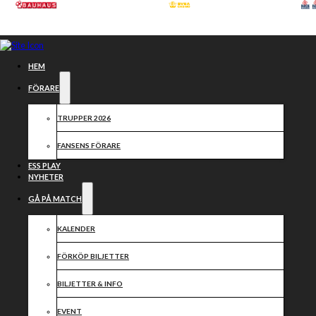
Hoppa till huvudinnehåll
Hoppa till sidfot
HEM
FÖRARE
TRUPPER 2026
FANSENS FÖRARE
ESS PLAY
NYHETER
GÅ PÅ MATCH
KALENDER
FÖRKÖP BILJETTER
Förberedelser
BILJETTER & INFO
EVENT