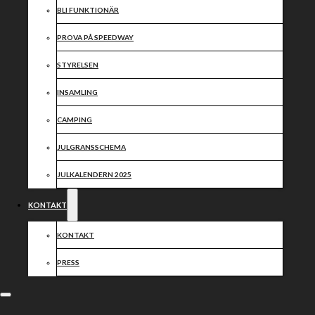
BLI FUNKTIONÄR
PROVA PÅ SPEEDWAY
Idag skickar vi ett stort grattis till Emil på hans
bemärkelsedag!
STYRELSEN
Hipp hipp hurra!
INSAMLING
CAMPING
Dela nyheten:
JULGRANSSCHEMA
JULKALENDERN 2025
KONTAKT
KONTAKT
PRESS