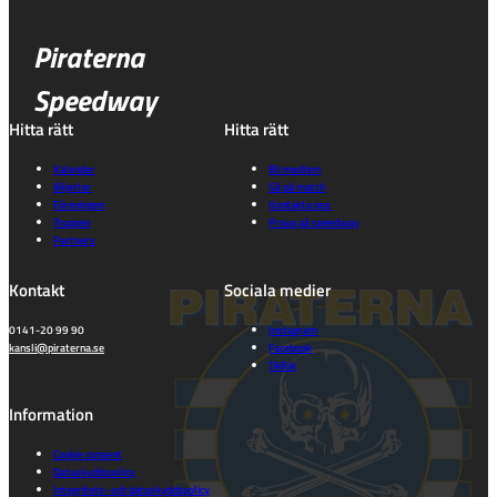
Piraterna
Speedway
Hitta rätt
Hitta rätt
Kalender
Bli medlem
Biljetter
Gå på match
Föreningen
Kontakta oss
Truppen
Prova på speedway
Partners
Kontakt
Sociala medier
0141-20 99 90
Instagram
kansli@piraterna.se
Facebook
TikTok
Information
Cookie consent
Dataskyddspolicy
Integritets- och dataskyddspolicy