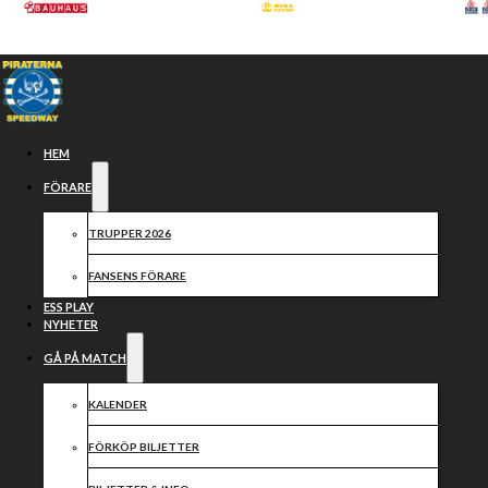
Hoppa till huvudinnehåll
Hoppa till sidfot
HEM
FÖRARE
TRUPPER 2026
FANSENS FÖRARE
ESS PLAY
NYHETER
GÅ PÅ MATCH
Grattis Emil
KALENDER
FÖRKÖP BILJETTER