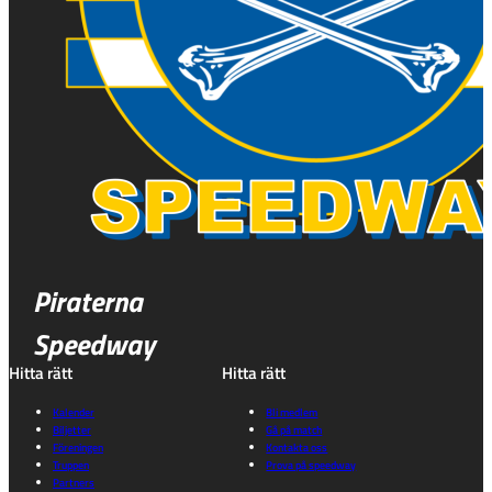
Piraterna
Speedway
Hitta rätt
Hitta rätt
Kalender
Bli medlem
Biljetter
Gå på match
Föreningen
Kontakta oss
Truppen
Prova på speedway
Partners