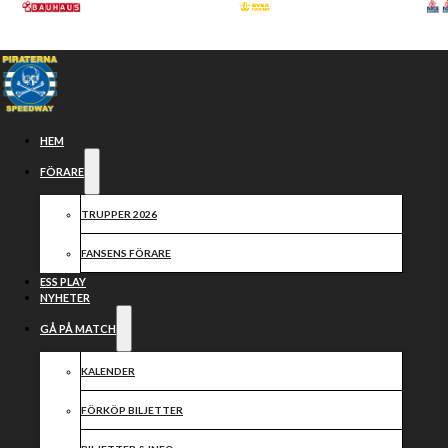
Hoppa till huvudinnehåll
Hoppa till sidfot
HEM
FÖRARE
TRUPPER 2026
FANSENS FÖRARE
ESS PLAY
NYHETER
GÅ PÅ MATCH
Medlemsmöte
KALENDER
FÖRKÖP BILJETTER