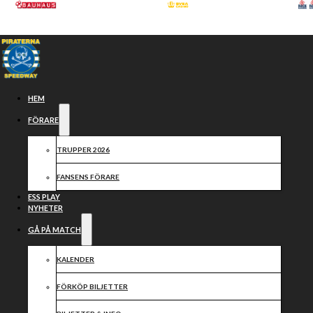
Hoppa till huvudinnehåll
Hoppa till sidfot
HEM
FÖRARE
TRUPPER 2026
FANSENS FÖRARE
ESS PLAY
NYHETER
GÅ PÅ MATCH
En förlust vi
KALENDER
FÖRKÖP BILJETTER