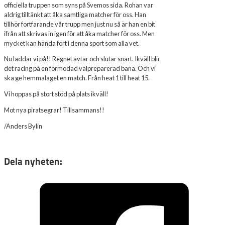
officiella truppen som syns på Svemos sida. Rohan var
aldrig tilltänkt att åka samtliga matcher för oss. Han
tillhör fortfarande vår trupp men just nu så är han en bit
ifrån att skrivas in igen för att åka matcher för oss. Men
mycket kan hända fort i denna sport som alla vet.
Nu laddar vi på!! Regnet avtar och slutar snart. Ikväll blir
det racing på en förmodad välpreparerad bana. Och vi
ska ge hemmalaget en match. Från heat 1 till heat 15.
Vi hoppas på stort stöd på plats ikväll!
Mot nya piratsegrar! Tillsammans!!
/Anders Bylin
Dela nyheten: