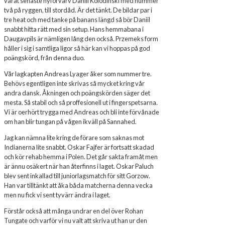
vårat senaste nyförvärv Daniil Kolodinski med nummer
två på ryggen, till stordåd. Är det tänkt. De bildar par i
tre heat och med tanke på banans längd så bör Daniil
snabbt hitta rätt med sin setup. Hans hemmabana i
Daugavpils är nämligen lång den också. Przemeks form
håller i sig i samtliga ligor så här kan vi hoppas på god
poängskörd, från denna duo.
Vår lagkapten Andreas Lyager åker som nummer tre.
Behövs egentligen inte skrivas så mycket kring vår
andra dansk. Åkningen och poängskörden säger det
mesta. Så stabil och så proffesionell ut i fingerspetsarna.
Vi är oerhört trygga med Andreas och bli inte förvånade
om han blir tungan på vågen ikväll på Sannahed.
Jag kan nämna lite kring de förare som saknas mot
Indianerna lite snabbt. Oskar Fajfer är fortsatt skadad
och kör rehab hemma i Polen. Det går sakta framåt men
är ännu osäkert när han återfinns i laget. Oskar Paluch
blev sent inkallad till juniorlagsmatch för sitt Gorzow.
Han var tilltänkt att åka båda matcherna denna vecka
men nu fick vi sent tyvärr ändra i laget.
Förstår också att många undrar en del över Rohan
Tungate och varför vi nu valt att skriva ut han ur den