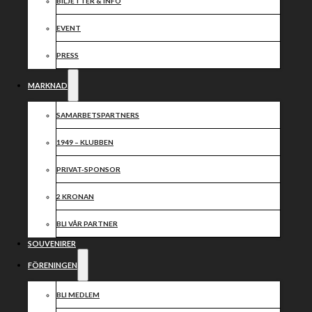
och rivalmöte
BILJETTER & INFO
med
EVENT
Indianerna i
PRESS
dagarna två!
MARKNAD
SAMARBETSPARTNERS
1949 – KLUBBEN
PRIVAT-SPONSOR
2 KRONAN
BLI VÅR PARTNER
SOUVENIRER
FÖRENINGEN
BLI MEDLEM