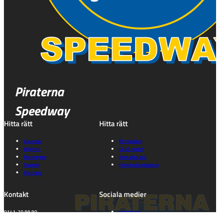
Piraterna
Speedway
Hitta rätt
Hitta rätt
Kalender
Bli medlem
Biljetter
Gå på match
Föreningen
Kontakta oss
Truppen
Prova på speedway
Partners
Kontakt
Sociala medier
0141-20 99 90
Instagram
kansli@piraterna.se
Facebook