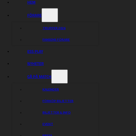
HEM
Dela nyheten:
FÖRARE
TRUPPER 2026
FANSENS FÖRARE
ESS PLAY
NYHETER
GÅ PÅ MATCH
KALENDER
FÖRKÖP BILJETTER
BILJETTER & INFO
EVENT
PRESS