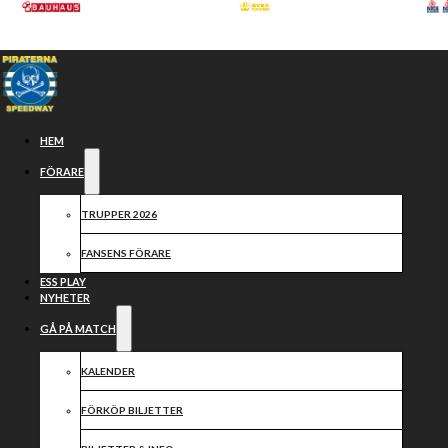
Hoppa till huvudinnehåll
Hoppa till sidfot
HEM
FÖRARE
TRUPPER 2026
FANSENS FÖRARE
ESS PLAY
NYHETER
GÅ PÅ MATCH
Bli en vinnare
KALENDER
FÖRKÖP BILJETTER