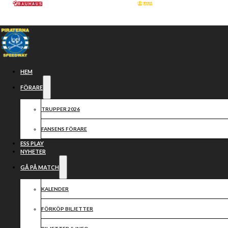
Hoppa till huvudinnehåll
Hoppa till sidfot
HEM
FÖRARE
TRUPPER 2026
FANSENS FÖRARE
ESS PLAY
NYHETER
GÅ PÅ MATCH
SAMARBETSPARTN
KALENDER
2025
FÖRKÖP BILJETTER