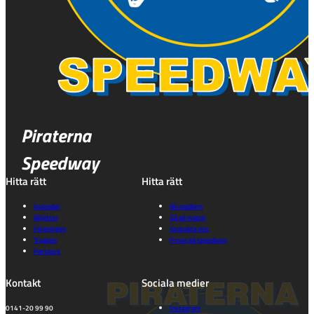
Piraterna
Speedway
Hitta rätt
Hitta rätt
Kalender
Bli medlem
Biljetter
Gå på match
Föreningen
Kontakta oss
Truppen
Prova på speedway
Partners
Kontakt
Sociala medier
0141-20 99 90
Instagram