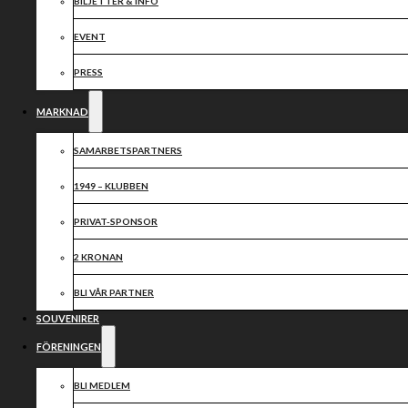
BILJETTER & INFO
EVENT
PRESS
MARKNAD
Vi ser tacksamt fram emot ett fortsatt samarbete med
SAMARBETSPARTNERS
MFF
1949 – KLUBBEN
PRIVAT-SPONSOR
HEMSIDA
~
FACEBOOK
~
INSTAGRAM
2 KRONAN
Dela nyheten:
BLI VÅR PARTNER
SOUVENIRER
FÖRENINGEN
BLI MEDLEM