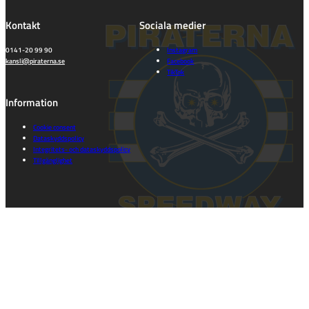
Kontakt
Sociala medier
0141-20 99 90
Instagram
kansli@piraterna.se
Facebook
TikTok
Information
Cookie consent
Dataskyddspolicy
Integritets- och dataskyddspolicy
Tillgänglighet