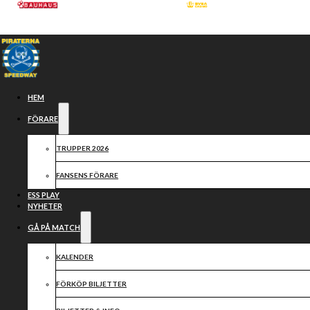
Hoppa till huvudinnehåll
Hoppa till sidfot
HEM
FÖRARE
TRUPPER 2026
FANSENS FÖRARE
ESS PLAY
NYHETER
GÅ PÅ MATCH
SAMARBETSPARTN
KALENDER
FÖRKÖP BILJETTER