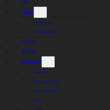
HEM
FÖRARE
TRUPPER 2026
FANSENS FÖRARE
ESS PLAY
NYHETER
Vi ser tacksamt fram emot ett samarbete med
GÅ PÅ MATCH
NORRKÖPING AIRPORT
KALENDER
FÖRKÖP BILJETTER
HEMSIDA
~
FACEBOOK
~
INSTAGRAM
BILJETTER & INFO
Dela nyheten:
EVENT
PRESS