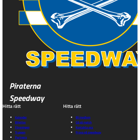
Piraterna
Speedway
Hitta rätt
Hitta rätt
Kalender
Bli medlem
Biljetter
Gå på match
Föreningen
Kontakta oss
Truppen
Prova på speedway
Partners