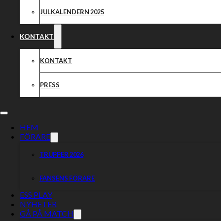
JULKALENDERN 2025
KONTAKT
KONTAKT
Varje måndag fram till seriestart kommer vi med en uppdatering 
PRESS
pirater i veckan som varit.
HEM
Przemysław Pawlicki
FÖRARE
TRUPPER 2026
Unia Leszno – Falubaz Zielona Góra (Träningsmatch) 6+2p (2¹,0,
FANSENS FÖRARE
Falubaz Zielona Góra – Unia Leszno (Träningsmatch) 8+1p (2¹,3,
ESS PLAY
Tim Sørensen
NYHETER
GÅ PÅ MATCH