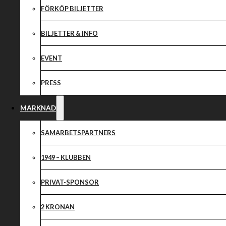
Piratveckan ve
FÖRKÖP BILJETTER
BILJETTER & INFO
EVENT
PRESS
MARKNAD
SAMARBETSPARTNERS
1949 – KLUBBEN
PRIVAT-SPONSOR
2 KRONAN