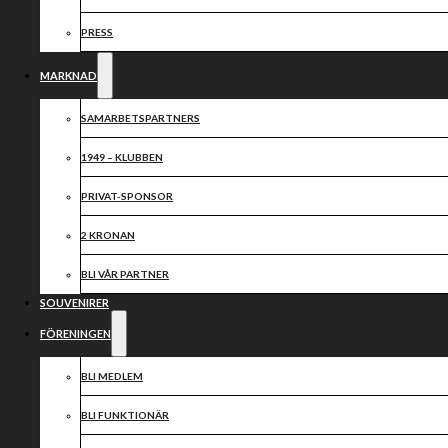
PRESS
MARKNAD
SAMARBETSPARTNERS
Vi ser tacksamt fram emot ett fortsatt samarbete med
1949 – KLUBBEN
BOXHOLMSMASKINER AB
PRIVAT-SPONSOR
2 KRONAN
HEMSIDA
BLI VÅR PARTNER
SOUVENIRER
Dela nyheten:
FÖRENINGEN
BLI MEDLEM
BLI FUNKTIONÄR