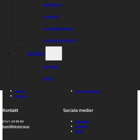
INSAMLING
CAMPING
JULGRANSSCHEMA
JULKALENDERN 2025
Piraterna
KONTAKT
Speedway
Hitta rätt
Hitta rätt
KONTAKT
Kalender
Bli medlem
PRESS
Biljetter
Gå på match
Föreningen
Kontakta oss
Truppen
Prova på speedway
Partners
Kontakt
Sociala medier
0141-20 99 90
Instagram
kansli@piraterna.se
Facebook
TikTok