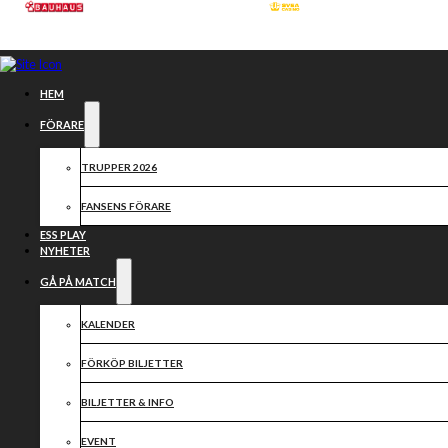
Hoppa till huvudinnehåll
Hoppa till sidfot
HEM
FÖRARE
TRUPPER 2026
FANSENS FÖRARE
ESS PLAY
NYHETER
GÅ PÅ MATCH
KALENDER
SAMARBETSPARTN
FÖRKÖP BILJETTER
2025
BILJETTER & INFO
EVENT