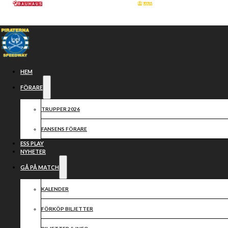
Hoppa till huvudinnehåll
Hoppa till sidfot
HEM
FÖRARE
TRUPPER 2026
FANSENS FÖRARE
ESS PLAY
NYHETER
GÅ PÅ MATCH
SAMARBETSPARTN
KALENDER
FÖRKÖP BILJETTER