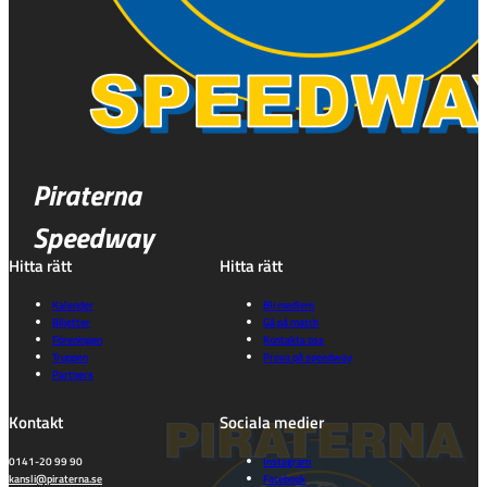
Piraterna
Speedway
Hitta rätt
Hitta rätt
Kalender
Bli medlem
Biljetter
Gå på match
Föreningen
Kontakta oss
Truppen
Prova på speedway
Partners
Kontakt
Sociala medier
0141-20 99 90
Instagram
kansli@piraterna.se
Facebook