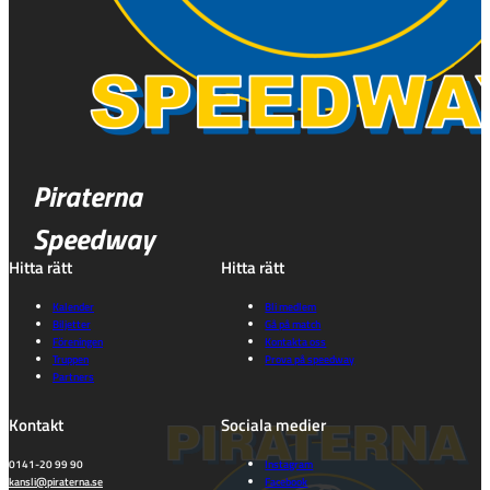
Piraterna
Speedway
Hitta rätt
Hitta rätt
Kalender
Bli medlem
Biljetter
Gå på match
Föreningen
Kontakta oss
Truppen
Prova på speedway
Partners
Kontakt
Sociala medier
0141-20 99 90
Instagram
kansli@piraterna.se
Facebook