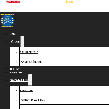
Hoppa till huvudinnehåll
Hoppa till sidfot
HEM
FÖRARE
TRUPPER 2026
FANSENS FÖRARE
ESS PLAY
NYHETER
GÅ PÅ MATCH
SAMARBETSPARTN
KALENDER
FÖRKÖP BILJETTER