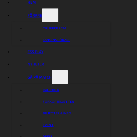
HEM
FÖRARE
TRUPPER 2026
FANSENS FÖRARE
ESS PLAY
NYHETER
Vi ser tacksamt fram emot ett fortsatt samarbete med
GÅ PÅ MATCH
EUROMASTER
KALENDER
HEMSIDA
~
FACEBOOK
FÖRKÖP BILJETTER
Dela nyheten:
BILJETTER & INFO
EVENT
PRESS