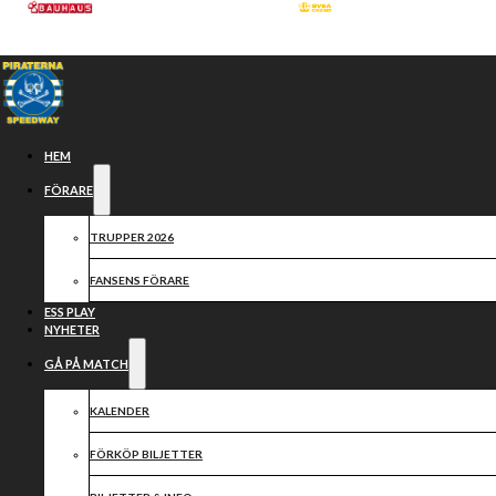
Hoppa till huvudinnehåll
Hoppa till sidfot
HEM
FÖRARE
TRUPPER 2026
FANSENS FÖRARE
ESS PLAY
NYHETER
GÅ PÅ MATCH
SAMARBETSPARTN
KALENDER
FÖRKÖP BILJETTER