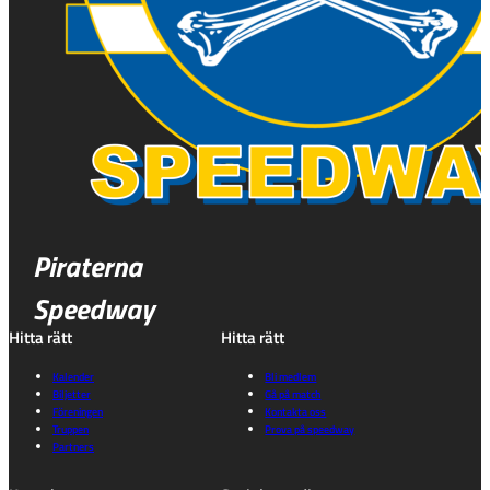
Piraterna
Speedway
Hitta rätt
Hitta rätt
Kalender
Bli medlem
Biljetter
Gå på match
Föreningen
Kontakta oss
Truppen
Prova på speedway
Partners