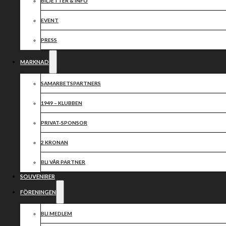
2025
BILJETTER & INFO
EVENT
PRESS
MARKNAD
SAMARBETSPARTNERS
Vi ser tacksamt fram emot ett fortsatt samarbete med
1949 – KLUBBEN
TOMMY FREDRIKSSONS EL
HEMSIDA
PRIVAT-SPONSOR
2 KRONAN
Dela nyheten:
BLI VÅR PARTNER
SOUVENIRER
FÖRENINGEN
BLI MEDLEM