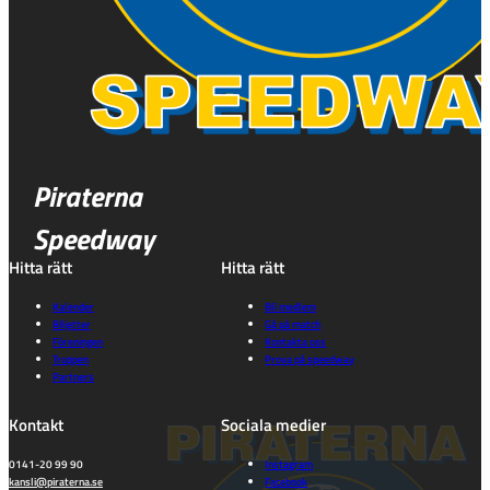
Piraterna
Speedway
Hitta rätt
Hitta rätt
Kalender
Bli medlem
Biljetter
Gå på match
Föreningen
Kontakta oss
Truppen
Prova på speedway
Partners
Kontakt
Sociala medier
0141-20 99 90
Instagram
kansli@piraterna.se
Facebook