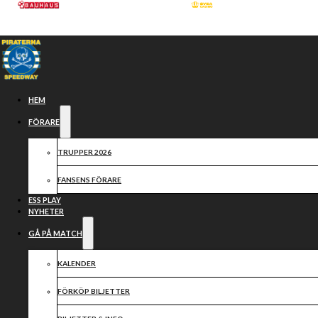
Hoppa till huvudinnehåll
Hoppa till sidfot
HEM
FÖRARE
TRUPPER 2026
FANSENS FÖRARE
ESS PLAY
NYHETER
GÅ PÅ MATCH
SAMARBETSPARTN
KALENDER
FÖRKÖP BILJETTER