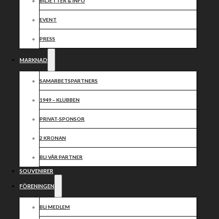
Speedway
BILJETTER & INFO
satsar på nytt
EVENT
sätt inför
PRESS
2025
MARKNAD
SAMARBETSPARTNERS
1949 – KLUBBEN
PRIVAT-SPONSOR
2 KRONAN
BLI VÅR PARTNER
SOUVENIRER
FÖRENINGEN
BLI MEDLEM