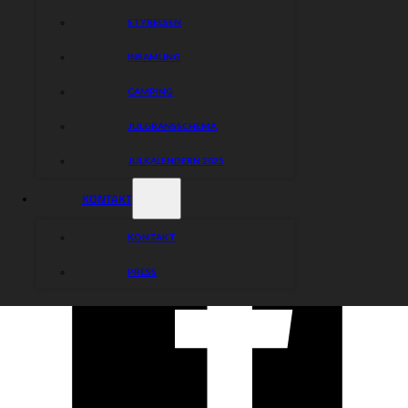
samarbetspartners att stödja Piraterna genom att inte
STYRELSEN
vänta med att köpa årskort och teckna samarbetsavtal.
Styrelsen Piraterna Speedway
INSAMLING
CAMPING
JULGRANSSCHEMA
Dela nyheten:
JULKALENDERN 2025
KONTAKT
KONTAKT
PRESS