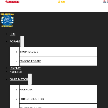
Hoppa till huvudinnehåll
Hoppa till sidfot
HEM
FÖRARE
TRUPPER 2026
FANSENS FÖRARE
ESS PLAY
NYHETER
GÅ PÅ MATCH
Piraterna
KALENDER
FÖRKÖP BILJETTER