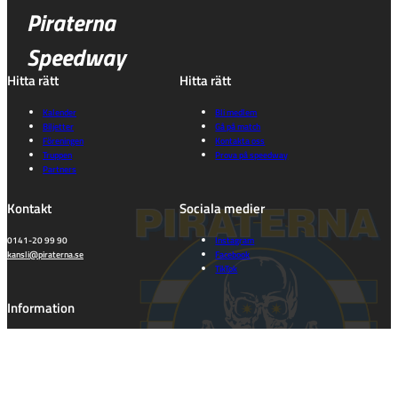
Piraterna
Speedway
Hitta rätt
Hitta rätt
Kalender
Bli medlem
Biljetter
Gå på match
Föreningen
Kontakta oss
Truppen
Prova på speedway
Partners
Kontakt
Sociala medier
0141-20 99 90
Instagram
kansli@piraterna.se
Facebook
TikTok
Information
Cookie consent
Dataskyddspolicy
Integritets- och dataskyddspolicy
Tillgänglighet