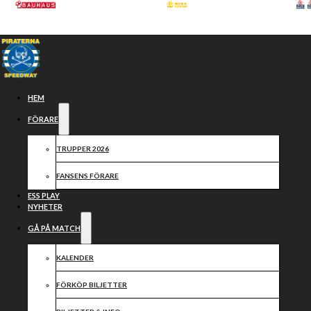
Hoppa till huvudinnehåll
Hoppa till sidfot
HEM
FÖRARE
TRUPPER 2026
FANSENS FÖRARE
ESS PLAY
NYHETER
GÅ PÅ MATCH
LUCK-
KALENDER
FÖRKÖP BILJETTER