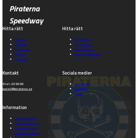
Piraterna
Speedway
Hitta rätt
Hitta rätt
Kalender
Bli medlem
Biljetter
Gå på match
Föreningen
Kontakta oss
Truppen
Prova på speedway
Partners
Kontakt
Sociala medier
0141-20 99 90
Instagram
kansli@piraterna.se
Facebook
TikTok
Information
Cookie consent
Dataskyddspolicy
Integritets- och
dataskyddspolicy