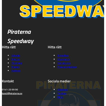
Piraterna
Speedway
Hitta rätt
Hitta rätt
Kalender
Bli medlem
Biljetter
Gå på match
Föreningen
Kontakta oss
Truppen
Prova på speedway
Partners
Kontakt
Sociala medier
0141-20 99 90
Instagram
kansli@piraterna.se
Facebook
TikTok