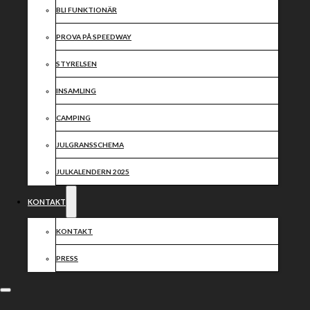
BLI FUNKTIONÄR
PROVA PÅ SPEEDWAY
STYRELSEN
INSAMLING
CAMPING
JULGRANSSCHEMA
TRUPPNYHET
JULKALENDERN 2025
Vi är glada att meddela att lagledarduon Daniel
KONTAKT
Davidsson & Anders Bylin är klara för säsongen 2025.
Säsongen 2025 blir duons tredje säsong ihop, med ett
facit på två uttåg i kvartsfinalerna på lika många år.
KONTAKT
Målet är självklart att det ska bli bättre 2025.
PRESS
Styrelsen har ordet:
”Vi är glada att kunna meddela att Piraterna fortsätter