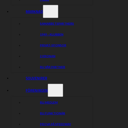
”Anders tillför mycket passion och energi i laget! Han är
väldigt social och en av de som pratar mest av alla jag
MARKNAD
känner.” – Daniel Davidsson
SAMARBETSPARTNERS
TRUPPEN 2025
1949 – KLUBBEN
Václav Milík
1.268
PRIVAT-SPONSOR
Jonathan Ejnermark
0.638
Ludvig Selvin
0.500
2 KRONAN
BLI VÅR PARTNER
Dela nyheten:
SOUVENIRER
FÖRENINGEN
BLI MEDLEM
BLI FUNKTIONÄR
PROVA PÅ SPEEDWAY