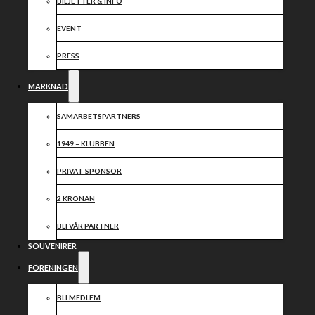
forstätter
BILJETTER & INFO
över 2025
EVENT
PRESS
MARKNAD
SAMARBETSPARTNERS
1949 – KLUBBEN
PRIVAT-SPONSOR
2 KRONAN
BLI VÅR PARTNER
SOUVENIRER
FÖRENINGEN
BLI MEDLEM