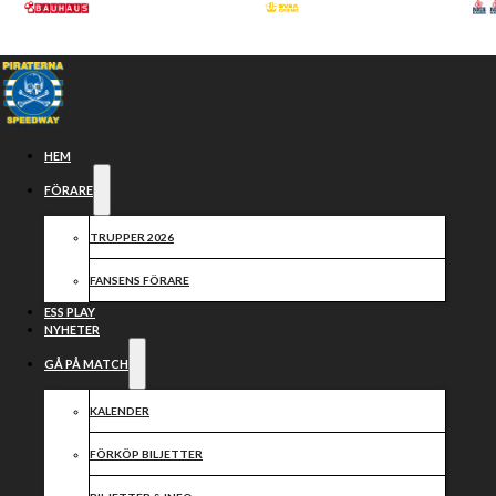
Hoppa till huvudinnehåll
Hoppa till sidfot
HEM
FÖRARE
TRUPPER 2026
FANSENS FÖRARE
ESS PLAY
NYHETER
GÅ PÅ MATCH
Lagledarduon
KALENDER
FÖRKÖP BILJETTER