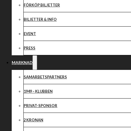
Snopen avslutni
FÖRKÖP BILJETTER
BILJETTER & INFO
EVENT
PRESS
MARKNAD
SAMARBETSPARTNERS
1949 – KLUBBEN
PRIVAT-SPONSOR
2 KRONAN