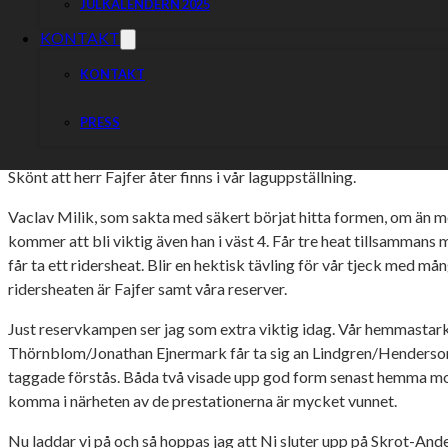
JULKALENDERN 2025
Minst lika viktig ikväll blir Maciej Janowski i väst 1. Magic, som hi
KONTAKT
har visat upp mycket god form i Polen och även i helgens SEC-täv
på många viktiga poäng. Viktigt om vi ska kunna segra mot våra r
KONTAKT
Tillbaka i laget är åter igen Oskar Fajfer, vår sympatiske lagkapt
PRESS
krascher på nytt är redo att fightas för Piraterna Speedway. En 
saknad i laget, där han trots ganska så skralt med inkörda poäng, 
Skönt att herr Fajfer åter finns i vår laguppställning.
Vaclav Milik, som sakta med säkert börjat hitta formen, om än m
kommer att bli viktig även han i väst 4. Får tre heat tillsammans 
får ta ett ridersheat. Blir en hektisk tävling för vår tjeck med m
ridersheaten är Fajfer samt våra reserver.
Just reservkampen ser jag som extra viktig idag. Vår hemmasta
Thörnblom/Jonathan Ejnermark får ta sig an Lindgren/Henderso
taggade förstås. Båda två visade upp god form senast hemma mo
komma i närheten av de prestationerna är mycket vunnet.
Nu laddar vi på och så hoppas jag att Ni sluter upp på Skrot-Ande