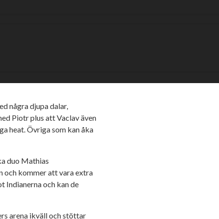
ttills varit vår bästa förare,
ling. Här hoppas och tror vi
ivaler.
en. Oskar, som efter flertalet
förare som varit mycket
ändå varit så viktig i depån.
ed några djupa dalar,
med Piotr plus att Vaclav även
ånga heat. Övriga som kan åka
rka duo Mathias
n och kommer att vara extra
t Indianerna och kan de
rs arena ikväll och stöttar