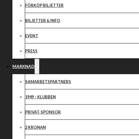
Hett och oerhört
FÖRKÖP BILJETTER
östgötaderby vä
BILJETTER & INFO
EVENT
PRESS
MARKNAD
SAMARBETSPARTNERS
1949 – KLUBBEN
PRIVAT-SPONSOR
2 KRONAN