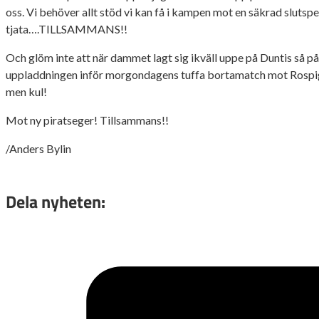
oss. Vi behöver allt stöd vi kan få i kampen mot en säkrad slutspe
tjata….TILLSAMMANS!!
Och glöm inte att när dammet lagt sig ikväll uppe på Duntis så på
uppladdningen inför morgondagens tuffa bortamatch mot Rospig
men kul!
Mot ny piratseger! Tillsammans!!
/Anders Bylin
Dela nyheten: