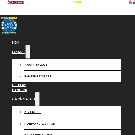
Hoppa till huvudinnehåll
Hoppa till sidfot
HEM
FÖRARE
TRUPPER 2026
FANSENS FÖRARE
ESS PLAY
NYHETER
GÅ PÅ MATCH
Nytt derby,
KALENDER
FÖRKÖP BILJETTER