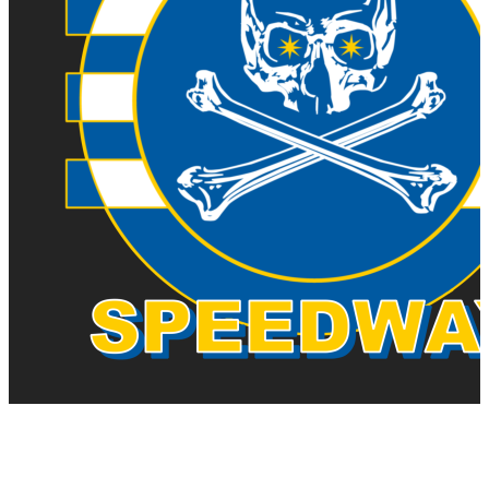
Piraterna
Speedway