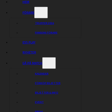
HEM
FÖRARE
TRUPPER 2026
FANSENS FÖRARE
ESS PLAY
NYHETER
GÅ PÅ MATCH
KALENDER
FÖRKÖP BILJETTER
BILJETTER & INFO
EVENT
Mycket speedway blir det när vi om några timmar beger
PRESS