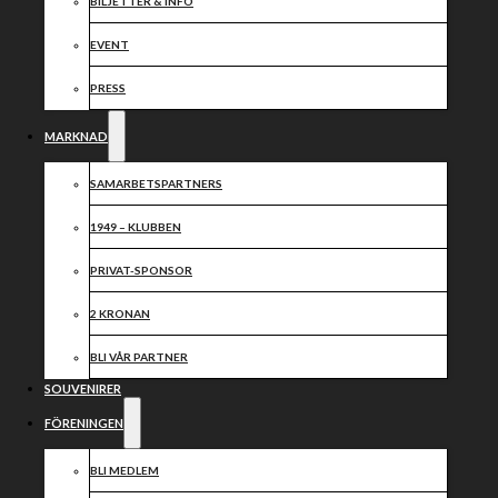
tätt mellan
BILJETTER & INFO
givarna!
EVENT
PRESS
MARKNAD
SAMARBETSPARTNERS
1949 – KLUBBEN
PRIVAT-SPONSOR
2 KRONAN
BLI VÅR PARTNER
SOUVENIRER
FÖRENINGEN
BLI MEDLEM