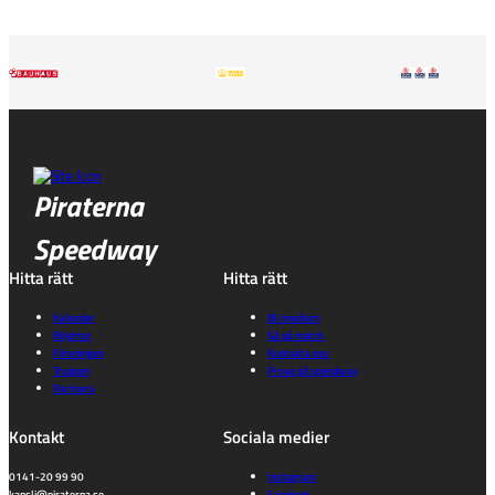
Piraterna
Speedway
Hitta rätt
Hitta rätt
Kalender
Bli medlem
Biljetter
Gå på match
Föreningen
Kontakta oss
Truppen
Prova på speedway
Partners
Kontakt
Sociala medier
0141-20 99 90
Instagram
kansli@piraterna.se
Facebook