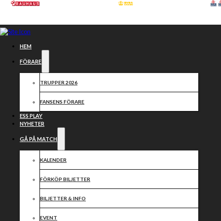
Hoppa till huvudinnehåll
Hoppa till sidfot
HEM
FÖRARE
TRUPPER 2026
FANSENS FÖRARE
ESS PLAY
NYHETER
GÅ PÅ MATCH
KALENDER
PRIVAT-
FÖRKÖP BILJETTER
SPONSOR
BILJETTER & INFO
EVENT