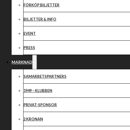
FOLKRACE & S
FÖRKÖP BILJETTER
BILJETTER & INFO
EVENT
PRESS
MARKNAD
SAMARBETSPARTNERS
1949 – KLUBBEN
PRIVAT-SPONSOR
2 KRONAN