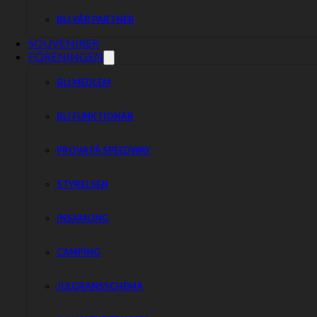
kommer att få gå in för 100kr/person.
BLI VÅR PARTNER
Vårt väskförbud gäller tyvärr fortfarande.
SOUVENIRER
Snälla respektera detta, det är inte vårt beslut utan polism
FÖRENINGEN
VÄLKOMNA!
BLI MEDLEM
BLI FUNKTIONÄR
PROVA PÅ SPEEDWAY
STYRELSEN
INSAMLING
CAMPING
JULGRANSSCHEMA