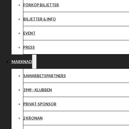
Swish-nummer
FÖRKÖP BILJETTER
BILJETTER & INFO
EVENT
PRESS
Då vi har fått förfrågningar om att kunna swisha för entré för de
Skrot-Anders arena Motala vid matcherna
MARKNAD
så går det bra att swisha sin entré till:
123 579 06 88
Du som dessutom vill swisha en gåva tilll oss kan i så fall swisha ti
SAMARBETSPARTNERS
Vi tackar er så hjärtligt!
1949 – KLUBBEN
Dela nyheten:
PRIVAT-SPONSOR
2 KRONAN