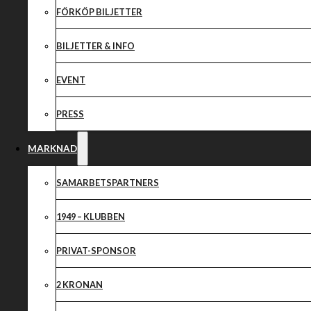
Returmöte i aft
FÖRKÖP BILJETTER
Gislaved!
BILJETTER & INFO
EVENT
PRESS
MARKNAD
SAMARBETSPARTNERS
1949 – KLUBBEN
PRIVAT-SPONSOR
2 KRONAN