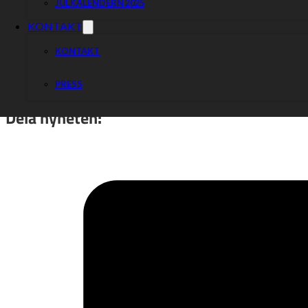
JULKALENDERN 2025
Tillsammans vänder vi på denna trend och tar revansch på Lejonen,
KONTAKT
Mot nya piratsegrar! Tillsammans!
KONTAKT
/Anders Bylin
PRESS
Dela nyheten: