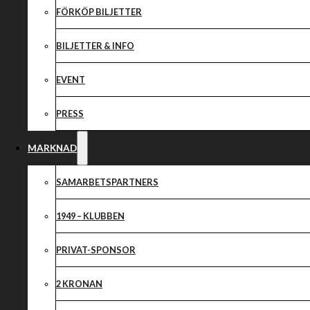
Laguppställning
FÖRKÖP BILJETTER
Piraterna
BILJETTER & INFO
EVENT
PRESS
MARKNAD
SAMARBETSPARTNERS
1949 – KLUBBEN
PRIVAT-SPONSOR
2 KRONAN