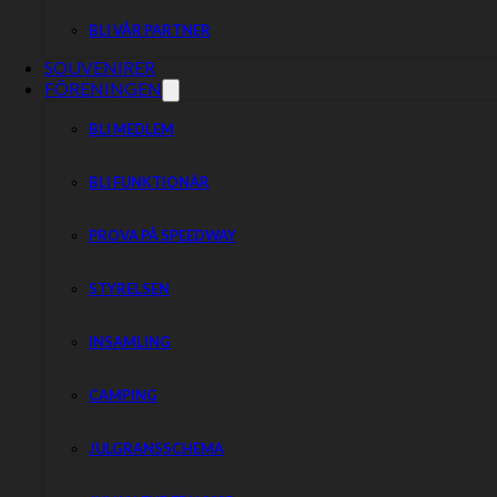
Przemysław Pawlicki
BLI VÅR PARTNER
Mathias Thörnblom
Jonathan Ejnermark
SOUVENIRER
FÖRENINGEN
BLI MEDLEM
Indianerna
BLI FUNKTIONÄR
19:00
PROVA PÅ SPEEDWAY
Kumla Motorstadion
ESS Play
STYRELSEN
INSAMLING
Dela nyheten:
CAMPING
JULGRANSSCHEMA