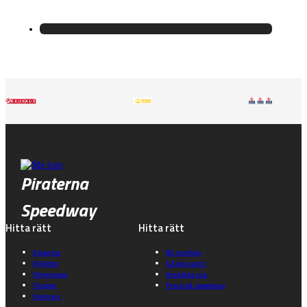
Piraterna
Speedway
Hitta rätt
Hitta rätt
Kalender
Bli medlem
Biljetter
Gå på match
Föreningen
Kontakta oss
Truppen
Prova på speedway
Partners