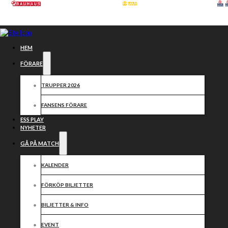
Hoppa till huvudinnehåll
Hoppa till sidfot
HEM
FÖRARE
TRUPPER 2026
FANSENS FÖRARE
ESS PLAY
NYHETER
GÅ PÅ MATCH
KALENDER
Ny
FÖRKÖP BILJETTER
hemmamatch
BILJETTER & INFO
EVENT