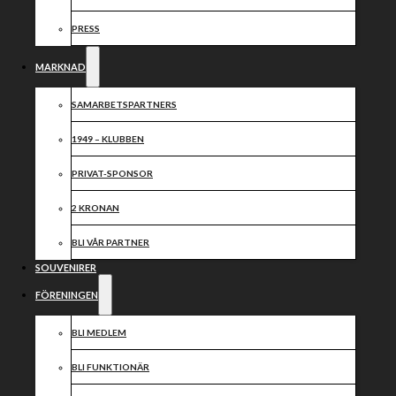
och tredje
PRESS
raka segern?
MARKNAD
SAMARBETSPARTNERS
1949 – KLUBBEN
PRIVAT-SPONSOR
2 KRONAN
På nytt har en vecka passerat sedan senaste matchen i
Bauhausligan.
BLI VÅR PARTNER
Efter den så sköna derbysegern borta mot Vargarna på
Kråkvilan är det i morgon dags för våra pirater att visa
SOUVENIRER
upp sig på Dunteberget då vi gästas av Rospiggarna från
FÖRENINGEN
Hallstavik.
Lite utav revanschlust kommer förmodligen prägla
detta möte lagen emellan. Åtminstone om ni frågar mig.
BLI MEDLEM
Det har som bekant hänt lite i truppen de senaste
BLI FUNKTIONÄR
dagarna, då vi haft nöjet att åter igen få presentera en
skåning i laget. Fjolårets lån från Lejonen, Mathias