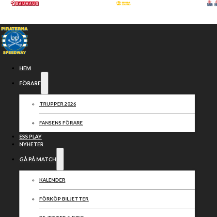
Hoppa till huvudinnehåll
Hoppa till sidfot
HEM
FÖRARE
TRUPPER 2026
FANSENS FÖRARE
ESS PLAY
NYHETER
GÅ PÅ MATCH
Häng med till
KALENDER
FÖRKÖP BILJETTER