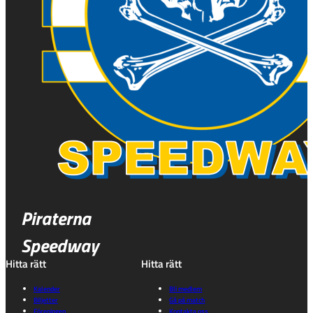
Piraterna
Speedway
Hitta rätt
Hitta rätt
Kalender
Bli medlem
Biljetter
Gå på match
Föreningen
Kontakta oss