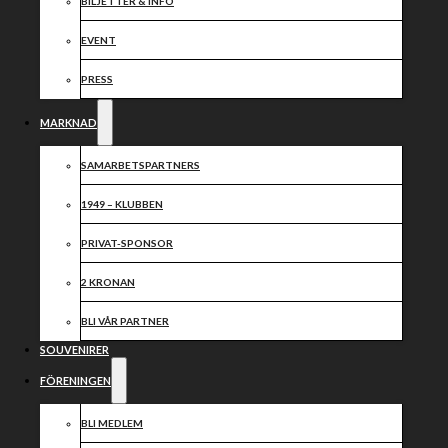
2024
BILJETTER & INFO
EVENT
Dela nyheten:
PRESS
MARKNAD
SAMARBETSPARTNERS
1949 – KLUBBEN
PRIVAT-SPONSOR
2 KRONAN
BLI VÅR PARTNER
SOUVENIRER
FÖRENINGEN
BLI MEDLEM