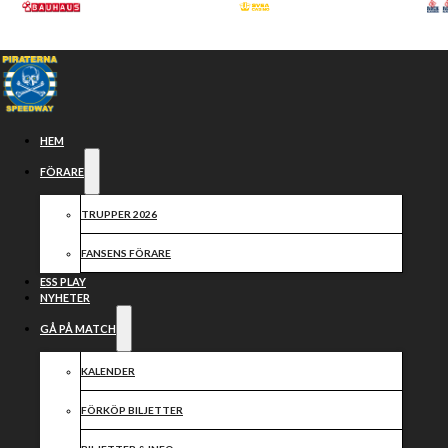
Hoppa till huvudinnehåll
Hoppa till sidfot
HEM
FÖRARE
TRUPPER 2026
FANSENS FÖRARE
ESS PLAY
NYHETER
GÅ PÅ MATCH
Samarbetspartners
KALENDER
FÖRKÖP BILJETTER