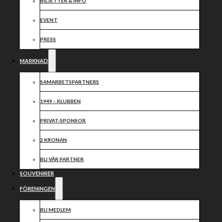
2024
BILJETTER & INFO
EVENT
Dela nyheten:
PRESS
MARKNAD
SAMARBETSPARTNERS
1949 – KLUBBEN
PRIVAT-SPONSOR
2 KRONAN
BLI VÅR PARTNER
SOUVENIRER
FÖRENINGEN
BLI MEDLEM