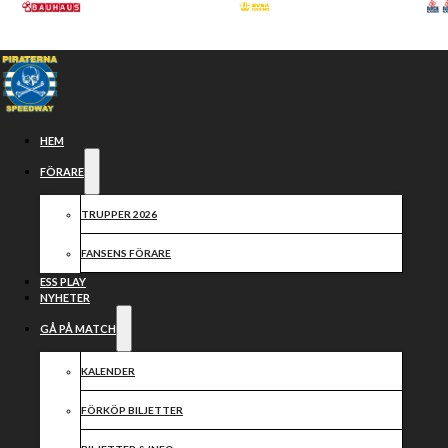
Hoppa till huvudinnehåll
Hoppa till sidfot
HEM
FÖRARE
TRUPPER 2026
FANSENS FÖRARE
ESS PLAY
NYHETER
GÅ PÅ MATCH
Samarbetspartners
KALENDER
FÖRKÖP BILJETTER