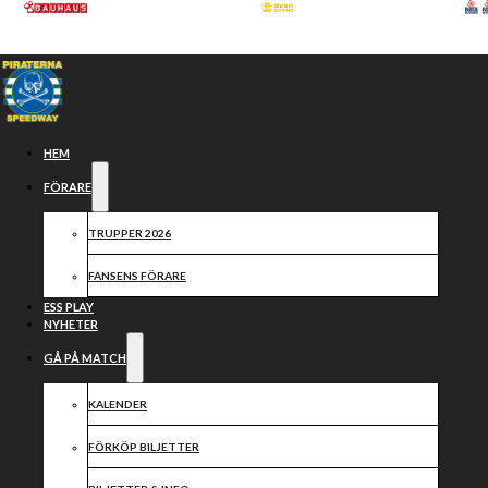
Hoppa till huvudinnehåll
Hoppa till sidfot
HEM
FÖRARE
TRUPPER 2026
FANSENS FÖRARE
ESS PLAY
NYHETER
GÅ PÅ MATCH
Samarbetspartners
KALENDER
FÖRKÖP BILJETTER