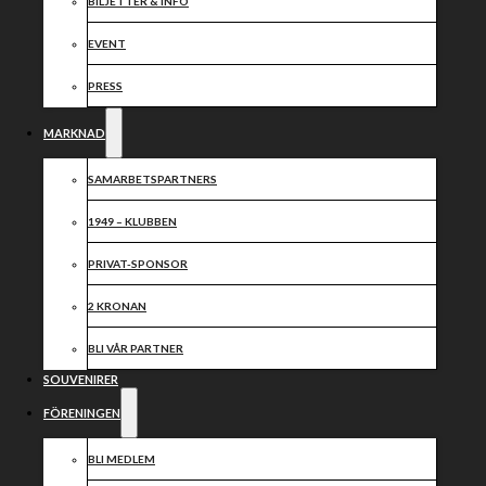
2024
BILJETTER & INFO
EVENT
Dela nyheten:
PRESS
MARKNAD
SAMARBETSPARTNERS
1949 – KLUBBEN
PRIVAT-SPONSOR
2 KRONAN
BLI VÅR PARTNER
SOUVENIRER
FÖRENINGEN
BLI MEDLEM