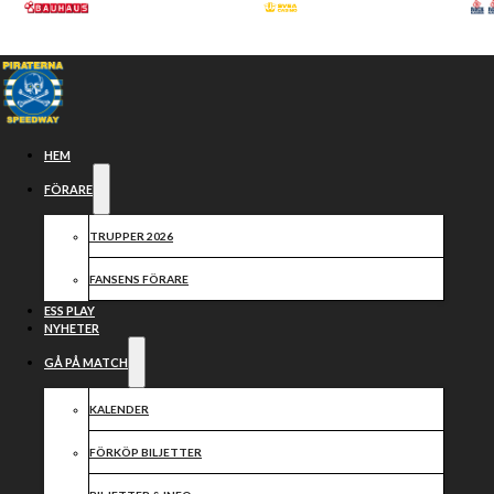
Hoppa till huvudinnehåll
Hoppa till sidfot
HEM
FÖRARE
TRUPPER 2026
FANSENS FÖRARE
ESS PLAY
NYHETER
GÅ PÅ MATCH
Samarbetspartners
KALENDER
FÖRKÖP BILJETTER