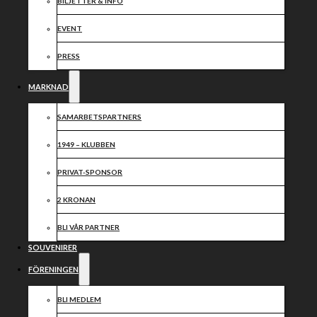
2024
BILJETTER & INFO
EVENT
Dela nyheten:
PRESS
MARKNAD
SAMARBETSPARTNERS
1949 – KLUBBEN
PRIVAT-SPONSOR
2 KRONAN
BLI VÅR PARTNER
SOUVENIRER
FÖRENINGEN
BLI MEDLEM