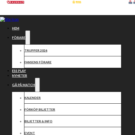
Hoppa till huvudinnehåll
Hoppa till sidfot
HEM
FÖRARE
TRUPPER 2026
FANSENS FÖRARE
ESS PLAY
NYHETER
GÅ PÅ MATCH
KALENDER
FÖRKÖP BILJETTER
Samarbetspartners
BILJETTER & INFO
EVENT