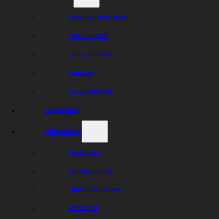
SAMARBETSPARTNERS
1949 – KLUBBEN
PRIVAT-SPONSOR
2 KRONAN
BLI VÅR PARTNER
SOUVENIRER
FÖRENINGEN
BLI MEDLEM
Piraterna
BLI FUNKTIONÄR
Speedway
PROVA PÅ SPEEDWAY
Hitta rätt
Hitta rätt
STYRELSEN