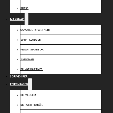
2024
PRESS
MARKNAD
Dela nyheten:
SAMARBETSPARTNERS
1949 – KLUBBEN
PRIVAT-SPONSOR
2 KRONAN
BLI VÅR PARTNER
SOUVENIRER
FÖRENINGEN
BLI MEDLEM
BLI FUNKTIONÄR