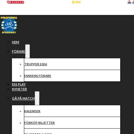
Hoppa till huvudinnehåll
Hoppa till sidfot
HEM
FÖRARE
TRUPPER 2026
FANSENS FÖRARE
ESS PLAY
NYHETER
GÅ PÅ MATCH
Samarbetspartners
KALENDER
FÖRKÖP BILJETTER