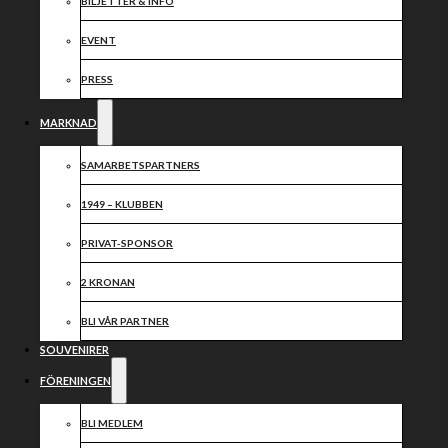
2024
BILJETTER & INFO
EVENT
Dela nyheten:
PRESS
MARKNAD
SAMARBETSPARTNERS
1949 – KLUBBEN
PRIVAT-SPONSOR
2 KRONAN
BLI VÅR PARTNER
SOUVENIRER
FÖRENINGEN
BLI MEDLEM