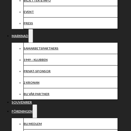
2024
BILJETTER & INFO
EVENT
Dela nyheten:
PRESS
MARKNAD
SAMARBETSPARTNERS
1949 – KLUBBEN
PRIVAT-SPONSOR
2 KRONAN
BLI VÅR PARTNER
SOUVENIRER
FÖRENINGEN
BLI MEDLEM