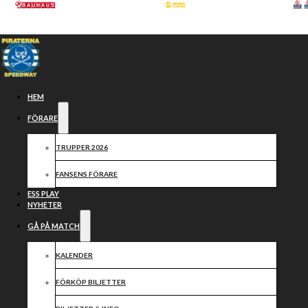
Hoppa till huvudinnehåll
Hoppa till sidfot
HEM
FÖRARE
TRUPPER 2026
FANSENS FÖRARE
ESS PLAY
NYHETER
GÅ PÅ MATCH
Samarbetspartners
KALENDER
FÖRKÖP BILJETTER