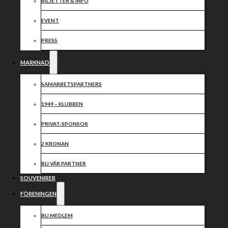
2024
BILJETTER & INFO
EVENT
Dela nyheten:
PRESS
MARKNAD
SAMARBETSPARTNERS
1949 – KLUBBEN
PRIVAT-SPONSOR
2 KRONAN
BLI VÅR PARTNER
SOUVENIRER
FÖRENINGEN
BLI MEDLEM