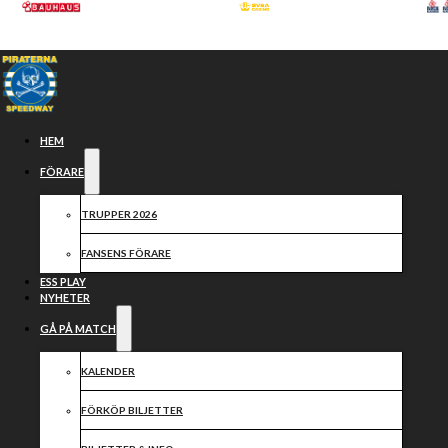
Hoppa till huvudinnehåll
Hoppa till sidfot
HEM
FÖRARE
TRUPPER 2026
FANSENS FÖRARE
ESS PLAY
NYHETER
GÅ PÅ MATCH
Samarbetspartners
KALENDER
FÖRKÖP BILJETTER